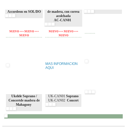
Accordeon en SOL/DO
de madera, con correa
acolchada
AC-CAN01
NUEVO +++ NUEVO +++
NUEVO +++ NUEVO +++
NUEVO
NUEVO
MAS INFORMACION
AQUI
Ukelele Soprano /
UK-CAN01
Soprano
Concert
de madera de
UK-CAN02
Concert
Mahagony