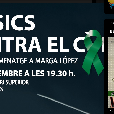
S
E
Si