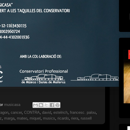
por
musicasa
ragon
,
cancer
,
CONTRA
,
david
,
estelrich
,
francesc. palou
,
z
,
marga
,
mateo
,
miquel
,
musics
,
ricardo
,
riera
,
russell