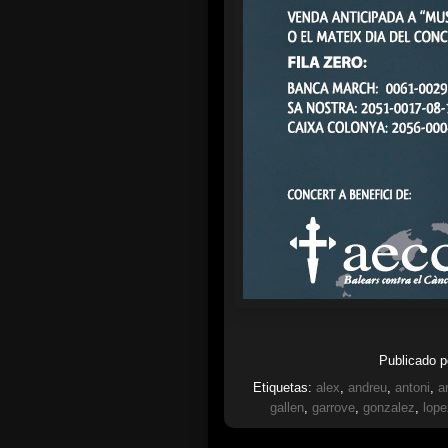
Publicado 
Etiquetas:
alex
,
andreu
,
antoni
,
a
gallen
,
garrove
,
gonzalez
,
lope