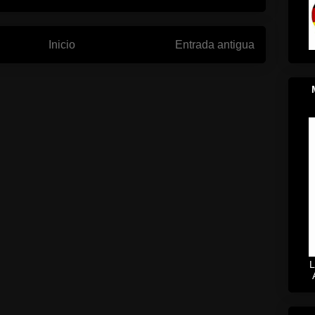
Inicio
Entrada antigua
L