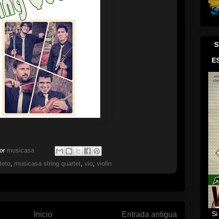
S
E
por
musicasa
teto
,
musicasa string quartet
,
vio
,
violin
Si
Inicio
Entrada antigua